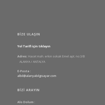
BIZE ULAŞIN
Yol Tarifi için tıklayın
Adres:
Hacet mah. erkin sokak Emel apt. no:3/B
ALANYA / ANTALYA
E-Posta :
albil@alanyabilgisayar.com
BIZI ARAYIN
Alo Dolum :