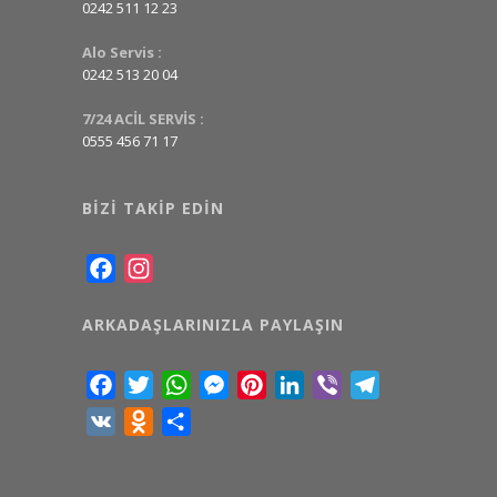
0242 511 12 23
Alo Servis :
0242 513 20 04
7/24 ACİL SERVİS :
0555 456 71 17
BIZI TAKIP EDIN
Facebook
Instagram
ARKADAŞLARINIZLA PAYLAŞIN
Facebook
Twitter
WhatsApp
Messenger
Pinterest
LinkedIn
Viber
Telegram
VK
Odnoklassniki
Share