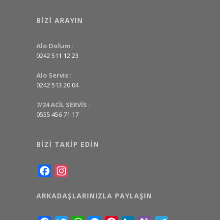
BIZI ARAYIN
Alo Dolum :
0242 511 12 23
Alo Servis :
0242 513 20 04
7/24 ACİL SERVİS :
0555 456 71 17
BIZI TAKIP EDIN
Facebook
Instagram
ARKADAŞLARINIZLA PAYLAŞIN