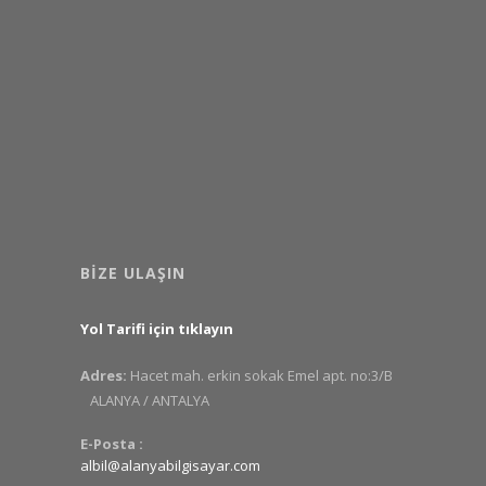
BIZE ULAŞIN
Yol Tarifi için tıklayın
Adres:
Hacet mah. erkin sokak Emel apt. no:3/B
ALANYA / ANTALYA
E-Posta :
albil@alanyabilgisayar.com