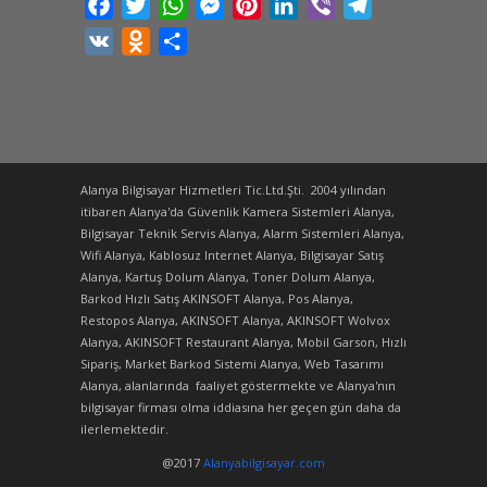
Facebook
Twitter
WhatsApp
Messenger
Pinterest
LinkedIn
Viber
Telegram
VK
Odnoklassniki
Share
Alanya Bilgisayar Hizmetleri Tic.Ltd.Şti. 2004 yılından
itibaren Alanya'da Güvenlik Kamera Sistemleri Alanya,
Bilgisayar Teknik Servis Alanya, Alarm Sistemleri Alanya,
Wifi Alanya, Kablosuz Internet Alanya, Bilgisayar Satış
Alanya, Kartuş Dolum Alanya, Toner Dolum Alanya,
Barkod Hızlı Satış AKINSOFT Alanya, Pos Alanya,
Restopos Alanya, AKINSOFT Alanya, AKINSOFT Wolvox
Alanya, AKINSOFT Restaurant Alanya, Mobil Garson, Hızlı
Sipariş, Market Barkod Sistemi Alanya, Web Tasarımı
Alanya, alanlarında faaliyet göstermekte ve Alanya'nın
bilgisayar firması olma iddiasına her geçen gün daha da
ilerlemektedir.
@2017
Alanyabilgisayar.com