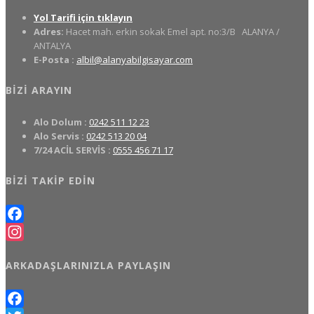
Yol Tarifi için tıklayın
Adres:
Hacet mah. erkin sokak Emel apt. no:3/B
ALANYA /
ANTALYA
E-Posta :
albil@alanyabilgisayar.com
BIZI ARAYIN
Alo Dolum :
0242 511 12 23
Alo Servis :
0242 513 20 04
7/24 ACİL SERVİS :
0555 456 71 17
BIZI TAKIP EDIN
Facebook
Instagram
ARKADAŞLARINIZLA PAYLAŞIN