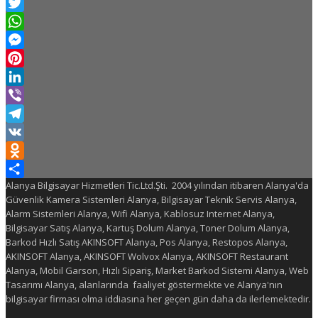
Facebook
Twitter
WhatsApp
Messenger
Pinterest
LinkedIn
Viber
Telegram
VK
Odnoklassniki
Alanya Bilgisayar Hizmetleri Tic.Ltd.Şti. 2004 yılından itibaren Alanya'da
Share
Güvenlik Kamera Sistemleri Alanya, Bilgisayar Teknik Servis Alanya,
Alarm Sistemleri Alanya, Wifi Alanya, Kablosuz Internet Alanya,
Bilgisayar Satış Alanya, Kartuş Dolum Alanya, Toner Dolum Alanya,
Barkod Hızlı Satış AKINSOFT Alanya, Pos Alanya, Restopos Alanya,
AKINSOFT Alanya, AKINSOFT Wolvox Alanya, AKINSOFT Restaurant
Alanya, Mobil Garson, Hızlı Sipariş, Market Barkod Sistemi Alanya, Web
Tasarımı Alanya, alanlarında faaliyet göstermekte ve Alanya'nın
bilgisayar firması olma iddiasına her geçen gün daha da ilerlemektedir.