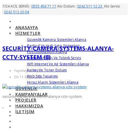
7/24 ACİL SERVİS :
0555 456 71 17
Alo Dolum :
0242 511 12 23
Alo Servis
:
0242 513 20 04
ANASAYFA
HIZMETLER
Güvenlik Kamera Sistemleri Alanya
Barkod Ve Hızlı Satış Sistemleri
SECURITY-CAMERA-SYSTEMS-ALANYA-
Pos Otomasyon Alanya
CCTV-SYSTEM (8)
Bilgisayar Satış Ve Teknik Servis
Wifi Internet Ve Ağ Sistemleri Alanya
Kartuş Ve Toner Dolum
Yayınlayan Albil
Web Site Tasarımı
On 11 Mayıs 2021
Hırsız Alarm Sistemleri Alanya
GÜVENLIK
KAMPANYALAR
security-camera-systems-alanya-cctv-system
PROJELER
HAKKIMIZDA
İLETIŞIM