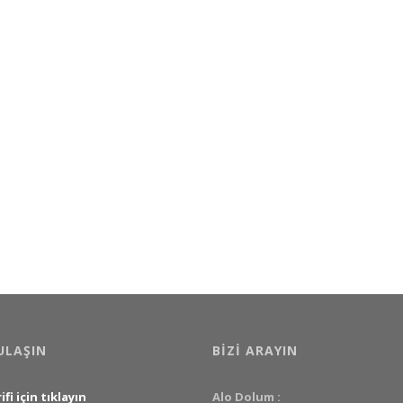
ULAŞIN
BIZI ARAYIN
ifi için tıklayın
Alo Dolum :