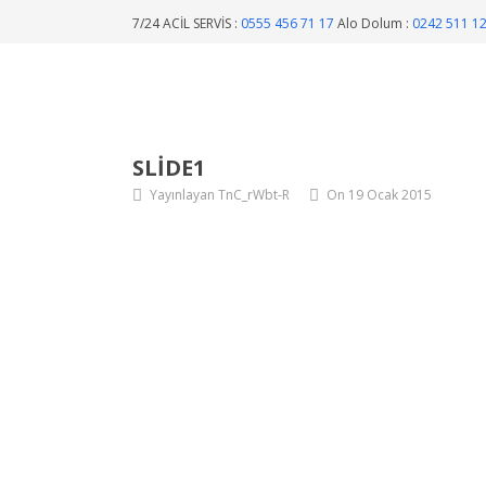
7/24 ACİL SERVİS :
0555 456 71 17
Alo Dolum :
0242 511 1
SLIDE1
Yayınlayan TnC_rWbt-R
On 19 Ocak 2015