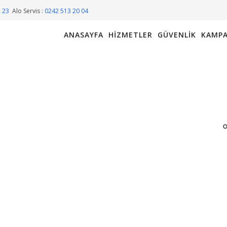
2 23
Alo Servis :
0242 513 20 04
ANASAYFA
HIZMETLER
GÜVENLIK
KAMPA