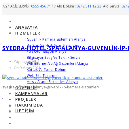
7/24 ACİL SERVİS :
0555 456 71 17
Alo Dolum :
0242 511 12 23
Alo Servis :
0242
ANASAYFA
HIZMETLER
Güvenlik Kamera Sistemleri Alanya
Barkod Ve Hızlı Satış Sistemleri
SYEDRA-HOTEL-SPA-ALANYA-GUVENLIK-IP-
Pos Otomasyon Alanya
Bilgisayar Satış Ve Teknik Servis
Yayınlayan Albil
Wifi Internet Ve Ağ Sistemleri Alanya
On 9 Mayıs 2021
Kartuş Ve Toner Dolum
Web Site Tasarımı
Hırsız Alarm Sistemleri Alanya
syedra-hotel-spa-alanya-guvenlik-ip-kamera-sistemleri
GÜVENLIK
KAMPANYALAR
PROJELER
HAKKIMIZDA
İLETIŞIM