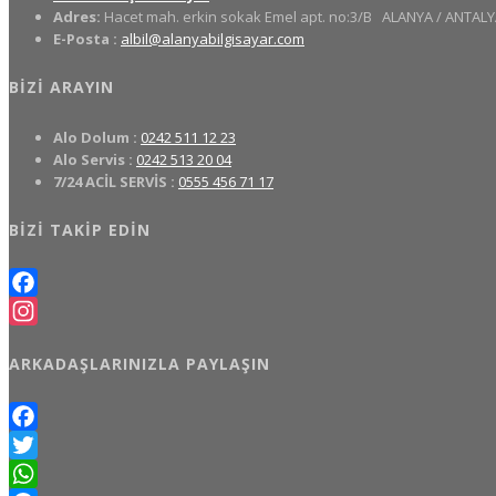
Adres:
Hacet mah. erkin sokak Emel apt. no:3/B
ALANYA / ANTALY
E-Posta :
albil@alanyabilgisayar.com
BIZI ARAYIN
Alo Dolum :
0242 511 12 23
Alo Servis :
0242 513 20 04
7/24 ACİL SERVİS :
0555 456 71 17
BIZI TAKIP EDIN
Facebook
Instagram
ARKADAŞLARINIZLA PAYLAŞIN
Facebook
Twitter