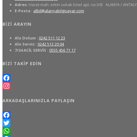
Adres:
Hacet mah. erkin sokak Emel apt. no:3/B
ALANYA / ANTALY
E-Posta :
albil@alanyabilgisayar.com
BIZI ARAYIN
Alo Dolum :
0242 511 12 23
Alo Servis :
0242 513 20 04
7/24 ACİL SERVİS :
0555 456 71 17
BIZI TAKIP EDIN
Facebook
Instagram
ARKADAŞLARINIZLA PAYLAŞIN
Facebook
Twitter