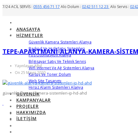
7/24 ACİL SERVİS :
0555 456 71 17
Alo Dolum :
0242 511 12 23
Alo Servis :
0242
ANASAYFA
HIZMETLER
Güvenlik Kamera Sistemleri Alanya
Barkod Ve Hızlı Satış Sistemleri
TEPE-APARTMANI-ALANYA-KAMERA-SISTEM
Pos Otomasyon Alanya
Bilgisayar Satış Ve Teknik Servis
Yayınlayan Albil
Wifi Internet Ve Ağ Sistemleri Alanya
On 25 Mayıs 2020
Kartuş Ve Toner Dolum
Web Site Tasarımı
Hırsız Alarm Sistemleri Alanya
güvenlik-alanya-kamera-sistemleri-ip-hd-ahd
GÜVENLIK
KAMPANYALAR
PROJELER
HAKKIMIZDA
İLETIŞIM