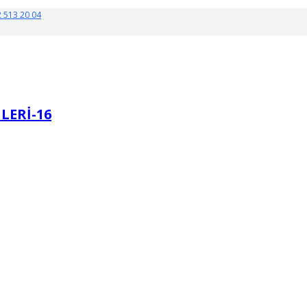
 513 20 04
LERI-16