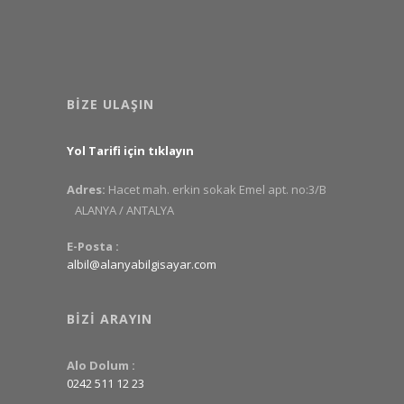
BIZE ULAŞIN
Yol Tarifi için tıklayın
Adres:
Hacet mah. erkin sokak Emel apt. no:3/B
ALANYA / ANTALYA
E-Posta :
albil@alanyabilgisayar.com
BIZI ARAYIN
Alo Dolum :
0242 511 12 23