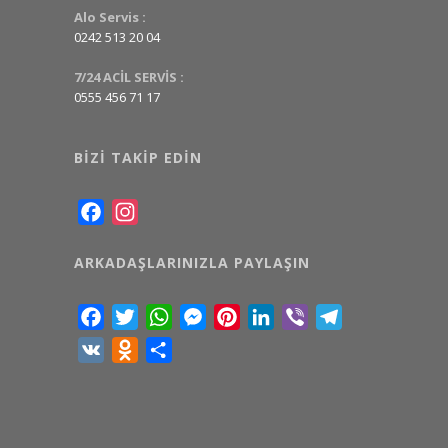
Alo Servis :
0242 513 20 04
7/24 ACİL SERVİS :
0555 456 71 17
BIZI TAKIP EDIN
Facebook
Instagram
ARKADAŞLARINIZLA PAYLAŞIN
Facebook
Twitter
WhatsApp
Messenger
Pinterest
LinkedIn
Viber
Telegram
VK
Odnoklassniki
Share