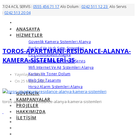
7/24 ACİL SERVİS :
0555 456 71 17
Alo Dolum :
0242 511 12 23
Alo Servis
:
0242 513 20 04
ANASAYFA
HIZMETLER
Güvenlik Kamera Sistemleri Alanya
Barkod Ve Hızlı Satış Sistemleri
TOROS-APARTMANI-RESIDANCE-ALANYA-
Pos Otomasyon Alanya
KAMERA-SISTEMLERI-35
Bilgisayar Satış Ve Teknik Servis
Wifi Internet Ve Ağ Sistemleri Alanya
Kartuş Ve Toner Dolum
Yayınlayan Albil
Web Site Tasarımı
On 25 Mayıs 2020
Hırsız Alarm Sistemleri Alanya
GÜVENLIK
KAMPANYALAR
toros-apartmani-residance-alanya-kamera-sistemleri
PROJELER
HAKKIMIZDA
İLETIŞIM