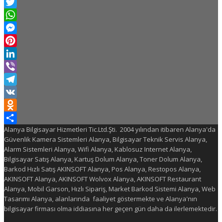
Facebook
Twitter
WhatsApp
Messenger
Pinterest
LinkedIn
Viber
Telegram
VK
Odnoklassniki
Alanya Bilgisayar Hizmetleri Tic.Ltd.Şti. 2004 yılından itibaren Alanya'da
Share
Güvenlik Kamera Sistemleri Alanya, Bilgisayar Teknik Servis Alanya,
Alarm Sistemleri Alanya, Wifi Alanya, Kablosuz Internet Alanya,
Bilgisayar Satış Alanya, Kartuş Dolum Alanya, Toner Dolum Alanya,
Barkod Hızlı Satış AKINSOFT Alanya, Pos Alanya, Restopos Alanya,
AKINSOFT Alanya, AKINSOFT Wolvox Alanya, AKINSOFT Restaurant
Alanya, Mobil Garson, Hızlı Sipariş, Market Barkod Sistemi Alanya, Web
Tasarımı Alanya, alanlarında faaliyet göstermekte ve Alanya'nın
bilgisayar firması olma iddiasına her geçen gün daha da ilerlemektedir.