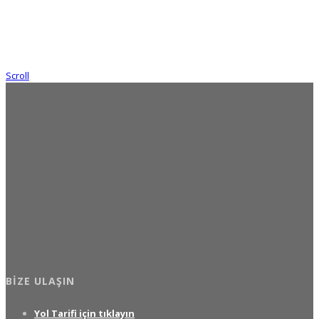
Scroll
BIZE ULAŞIN
Yol Tarifi için tıklayın