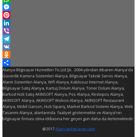
WhatsApp
Messenger
Pinterest
LinkedIn
Viber
Telegram
VK
Odnoklassniki
Alanya Bilgisayar Hizmetleri Tic.Ltd.Şti. 2004 yılından itibaren Alanya'da
Share
Güvenlik Kamera Sistemleri Alanya, Bilgisayar Teknik Servis Alanya,
Alarm Sistemleri Alanya, Wifi Alanya, Kablosuz Internet Alanya,
Bilgisayar Satış Alanya, Kartuş Dolum Alanya, Toner Dolum Alanya,
Barkod Hızlı Satış AKINSOFT Alanya, Pos Alanya, Restopos Alanya,
AKINSOFT Alanya, AKINSOFT Wolvox Alanya, AKINSOFT Restaurant
Alanya, Mobil Garson, Hızlı Sipariş, Market Barkod Sistemi Alanya, Web
Tasarımı Alanya, alanlarında faaliyet göstermekte ve Alanya'nın
bilgisayar firması olma iddiasına her geçen gün daha da ilerlemektedir.
@2017
Alanyabilgisayar.com