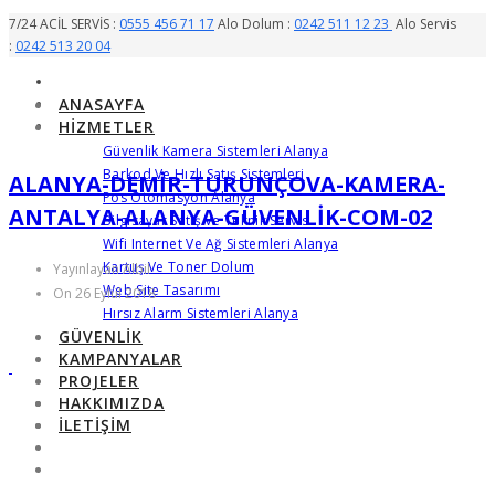
7/24 ACİL SERVİS :
0555 456 71 17
Alo Dolum :
0242 511 12 23
Alo Servis
:
0242 513 20 04
ANASAYFA
HIZMETLER
Güvenlik Kamera Sistemleri Alanya
Barkod Ve Hızlı Satış Sistemleri
ALANYA-DEMIR-TURUNÇOVA-KAMERA-
Pos Otomasyon Alanya
ANTALYA-ALANYA-GÜVENLIK-COM-02
Bilgisayar Satış Ve Teknik Servis
Wifi Internet Ve Ağ Sistemleri Alanya
Kartuş Ve Toner Dolum
Yayınlayan Albil
Web Site Tasarımı
On 26 Eylül 2018
Hırsız Alarm Sistemleri Alanya
GÜVENLIK
KAMPANYALAR
PROJELER
HAKKIMIZDA
İLETIŞIM