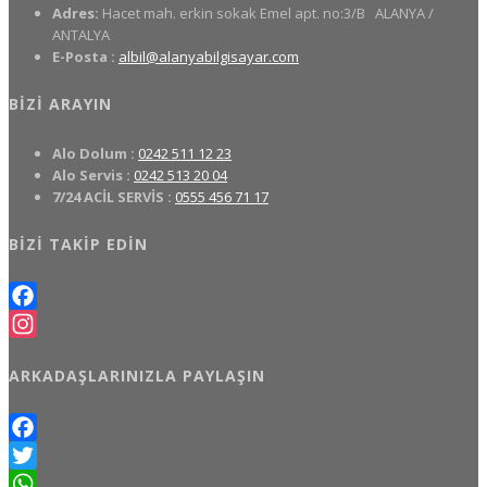
Adres:
Hacet mah. erkin sokak Emel apt. no:3/B
ALANYA /
ANTALYA
E-Posta :
albil@alanyabilgisayar.com
BIZI ARAYIN
Alo Dolum :
0242 511 12 23
Alo Servis :
0242 513 20 04
7/24 ACİL SERVİS :
0555 456 71 17
BIZI TAKIP EDIN
Facebook
Instagram
ARKADAŞLARINIZLA PAYLAŞIN
Facebook
Twitter