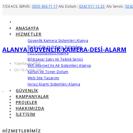
7/24 ACİL SERVİS :
0555 456 71 17
Alo Dolum :
0242 511 12 23
Alo Servis :
0242
ANASAYFA
HIZMETLER
Güvenlik Kamera Sistemleri Alanya
Barkod Ve Hızlı Satış Sistemleri
ALANYA-GUVENLIK-KAMERA-DESI-ALARM
Pos Otomasyon Alanya
Bilgisayar Satış Ve Teknik Servis
Yayınlayan Albil
Wifi Internet Ve Ağ Sistemleri Alanya
On 16 Aralık 2017
Kartuş Ve Toner Dolum
Web Site Tasarımı
Hırsız Alarm Sistemleri Alanya
GÜVENLIK
KAMPANYALAR
PROJELER
HAKKIMIZDA
İLETIŞIM
HIZMETLERIMIZ