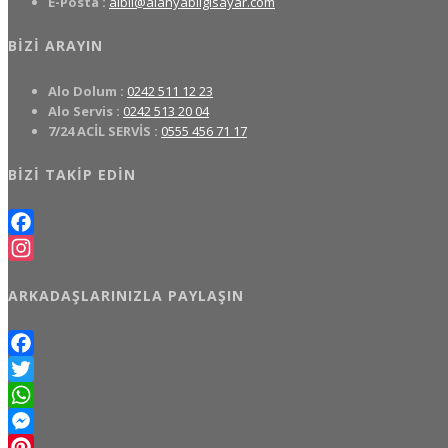
E-Posta :
albil@alanyabilgisayar.com
BIZI ARAYIN
Alo Dolum :
0242 511 12 23
Alo Servis :
0242 513 20 04
7/24 ACİL SERVİS :
0555 456 71 17
BIZI TAKIP EDIN
Facebook
Instagram
ARKADAŞLARINIZLA PAYLAŞIN
Facebook
Twitter
WhatsApp
Messenger