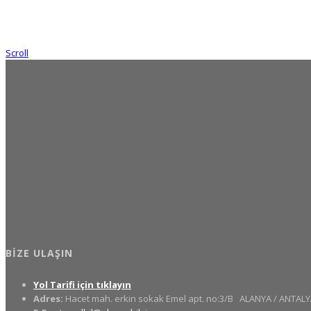
Scroll
BIZE ULAŞIN
Yol Tarifi için tıklayın
Adres:
Hacet mah. erkin sokak Emel apt. no:3/B
ALANYA / ANTALY