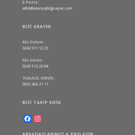
E-Posta :
albil@alanyabilgisayar.com
BIZI ARAYIN
Alo Dolum :
0242 511 12 23
Alo Servis :
0242 513 20 04
7/24 ACİL SERVİS :
0555 456 71 17
BIZI TAKIP EDIN
Facebook
Instagram
ARKADAŞLARINIZLA PAYLAŞIN