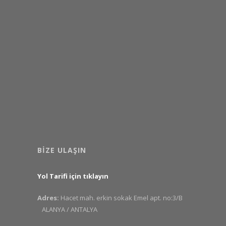
BIZE ULAŞIN
Yol Tarifi için tıklayın
Adres:
Hacet mah. erkin sokak Emel apt. no:3/B
ALANYA / ANTALYA