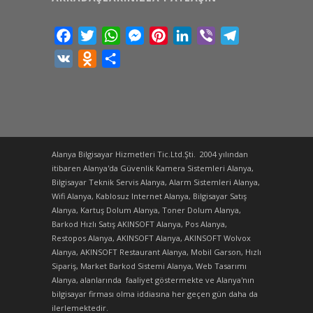
Facebook
Twitter
WhatsApp
Messenger
Pinterest
LinkedIn
Viber
Telegram
VK
Odnoklassniki
Share
Alanya Bilgisayar Hizmetleri Tic.Ltd.Şti. 2004 yılından
itibaren Alanya'da Güvenlik Kamera Sistemleri Alanya,
Bilgisayar Teknik Servis Alanya, Alarm Sistemleri Alanya,
Wifi Alanya, Kablosuz Internet Alanya, Bilgisayar Satış
Alanya, Kartuş Dolum Alanya, Toner Dolum Alanya,
Barkod Hızlı Satış AKINSOFT Alanya, Pos Alanya,
Restopos Alanya, AKINSOFT Alanya, AKINSOFT Wolvox
Alanya, AKINSOFT Restaurant Alanya, Mobil Garson, Hızlı
Sipariş, Market Barkod Sistemi Alanya, Web Tasarımı
Alanya, alanlarında faaliyet göstermekte ve Alanya'nın
bilgisayar firması olma iddiasına her geçen gün daha da
ilerlemektedir.